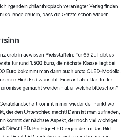
ich irgendein philanthropisch veranlagter Verlag finden
wohl so lange dauern, dass die Geräte schon wieder
rrsinn
ganz grob in gewissen
Preisstaffeln:
Für 65 Zoll gibt es
räte für rund
1.500 Euro,
die nächste Klasse liegt bei
.500 Euro bekommt man dann auch erste OLED-Modelle.
nn man High End wünscht. Eines ist also klar: In der
mpromisse
gemacht werden - aber welche bitteschön?
r Gerätelandschaft kommt immer wieder der Punkt wo
kt, der den Unterschied macht!
Dann ist man zufrieden,
dann kommt der nächste Aspekt, der noch viel wichtiger
d: Direct LED.
Bei Edge-LED liegen die für das Bild
bei Direct LED verteilen sie sich über den ganzen