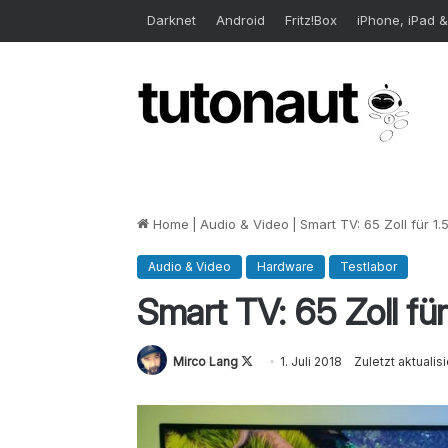
Darknet
Android
Fritz!Box
iPhone, iPad &
Home
|
Audio & Video
|
Smart TV: 65 Zoll für 1.
Audio & Video
Hardware
Testlabor
Smart TV: 65 Zoll für
Mirco Lang
Follow
1. Juli 2018
Zuletzt aktualisi
on
X