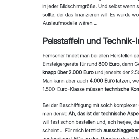
in jeder Bildschirmgröße. Und selbst wenn s
sollte, der das finanzieren will: Es würde 
Auslaufmodelle wären ...
Peisstaffeln und Technik-I
Fernseher findet man bei allen Herstellen 
Einsteigergeräte für rund
800 Euro,
dann Ge
knapp über 2.000 Euro
und jenseits der 2
Man kann aber auch
4.000 Euro
latzen, we
1.500-Euro-Klasse müssen
technische Ko
Bei der Beschäftigung mit solch komplexe
man denkt:
Ah, das ist der technische Aspe
will fast schon bestellen und, ach herjee, 
scheint ... Für mich letztlich
ausschlaggeben
zuständigen LEDs an den Rändern des TVs, 