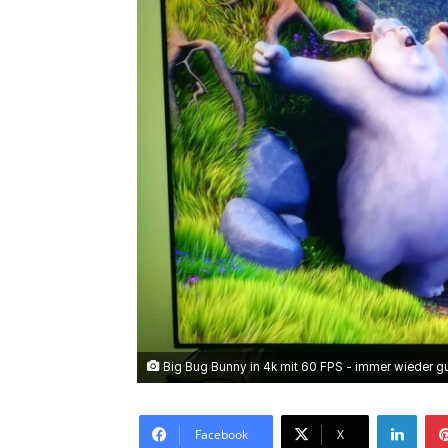
Big Bug Bunny in 4k mit 60 FPS - immer wieder gu
LinkedIn
Facebook
X