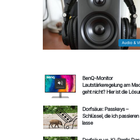
Audio & V
BenQ-Monitor
Lautstärkeregelung am Ma
geht nicht? Hier ist die Lösu
Dorfsäue: Passkeys –
Schlüssel, die ich passieren
lasse
Dorfsäue vs. KI-Panik: Das