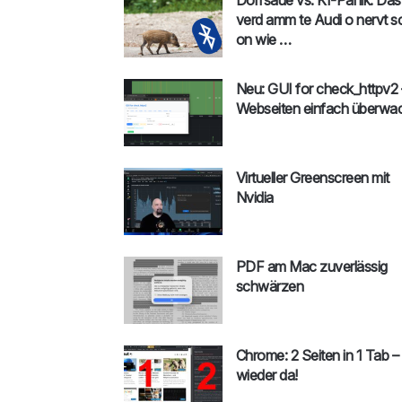
verd amm te Audi o nervt s
on wie …
Neu: GUI for check_httpv2 
Webseiten einfach überwa
Virtueller Greenscreen mit
Nvidia
PDF am Mac zuverlässig
schwärzen
Chrome: 2 Seiten in 1 Tab –
wieder da!