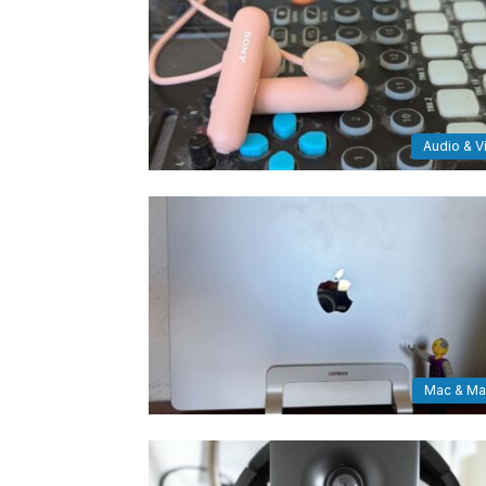
Audio & V
Mac & M