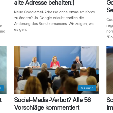
alte Adresse behalten!)
Go
Se
Neue Googlemail-Adresse ohne etwas am Konto
zu ändern? Ja: Google erlaubt endlich die
Goo
Änderung des Benutzernamens. Wir zeigen, wie
ie
reg
es geht.
 und
nor
"Po
S
Meinung
t
Social-Media-Verbot? Alle 56
So
Vorschläge kommentiert
Im