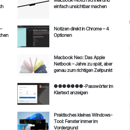
ch
einfach unsichtbar machen
–
Notizen direkt in Chrome – 4
chen
Optionen
Macbook Neo: Das Apple
Netbook – Jahre zu spät, aber
genau zum richtigen Zeitpunkt
●●●●●●●-Passwörter im
Klartext anzeigen
Praktisches kleines Windows-
Tool: Fenster immer im
Vordergrund