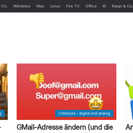
 Co.
Windows
Mac
Linux
Fire TV
Office
KI
Raspi & Co
g
Lifehacks – digital und analog
-
GMail-Adresse ändern (und die
An