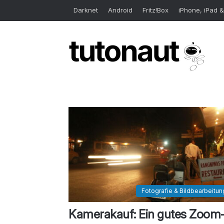
Darknet
Android
Fritz!Box
iPhone, iPad &
Fotografie & Bildbearbeitun
Kamerakauf: Ein gutes Zoom