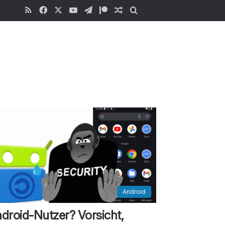
RSS
Facebook
X
YouTube
Telegram
Patreon
Zufälliger Beitrag
Suchen
.
Android
droid-Nutzer? Vorsicht,