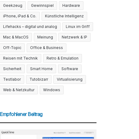
Geekzeug
Gewinnspiel
Hardware
iPhone, iPad & Co.
Künstliche Intelligenz
Lifehacks – digital und analog
Linux im Griff
Mac & MacOS
Meinung
Netzwerk & IP
Off-Topic
Office & Business
Reisen mit Technik
Retro & Emulation
Sicherheit
Smart Home
Software
Testlabor
Tutobizarr
Virtualisierung
Web & Netzkultur
Windows
Empfohlener Beitrag