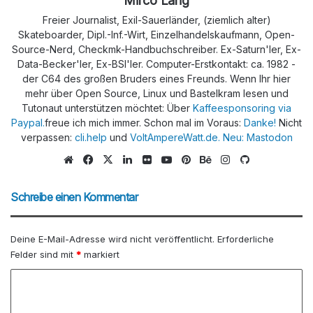
Mirco Lang
Freier Journalist, Exil-Sauerländer, (ziemlich alter)
Skateboarder, Dipl.-Inf.-Wirt, Einzelhandelskaufmann, Open-
Source-Nerd, Checkmk-Handbuchschreiber. Ex-Saturn'ler, Ex-
Data-Becker'ler, Ex-BSI'ler. Computer-Erstkontakt: ca. 1982 -
der C64 des großen Bruders eines Freunds. Wenn Ihr hier
mehr über Open Source, Linux und Bastelkram lesen und
Tutonaut unterstützen möchtet: Über
Kaffeesponsoring via
Paypal.
freue ich mich immer. Schon mal im Voraus:
Danke!
Nicht
verpassen:
cli.help
und
VoltAmpereWatt.de.
Neu: Mastodon
We
Fa
X
Lin
Flic
Yo
Pin
Be
Ins
Git
bs
ce
ke
kr
uTu
ter
han
tag
Hu
eit
bo
dIn
be
est
ce
ra
b
Schreibe einen Kommentar
e
ok
m
Deine E-Mail-Adresse wird nicht veröffentlicht.
Erforderliche
Felder sind mit
*
markiert
K
o