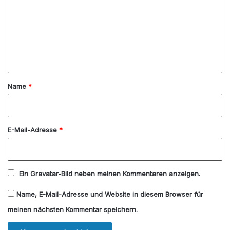
m
m
e
n
t
a
Name
*
r
*
E-Mail-Adresse
*
Ein
Gravatar
-Bild neben meinen Kommentaren anzeigen.
Name, E-Mail-Adresse und Website in diesem Browser für
meinen nächsten Kommentar speichern.