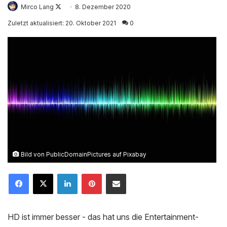
Mirco Lang
Follow
8. Dezember 2020
on
Zuletzt aktualisiert: 20. Oktober 2021
0
X
Bild von
PublicDomainPictures
auf
Pixabay
LinkedIn
Pinterest
Mailen
HD ist immer besser - das hat uns die Entertainment-