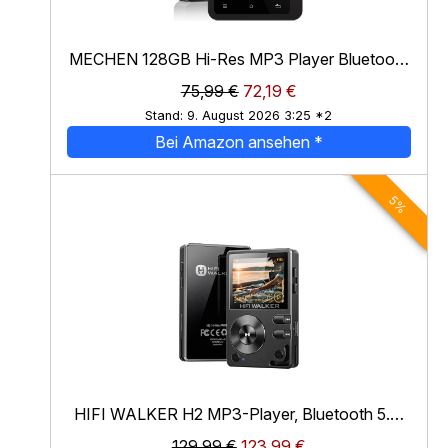
MECHEN 128GB Hi-Res MP3 Player Bluetooth
für Audiophile
*
75,99 €
72,19 €
Stand: 9. August 2026 3:25 *2
Bei Amazon ansehen
*
5%
HIFI WALKER H2 MP3-Player, Bluetooth 5.2,
Hi-Res FLAC, 64 GB microSD-Karte
*
129,99 €
123,99 €