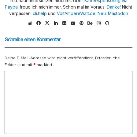
Tutonaut unterstützen möchtet: Über
Kaffeesponsoring via
Paypal.
freue ich mich immer. Schon mal im Voraus:
Danke!
Nicht
verpassen:
cli.help
und
VoltAmpereWatt.de.
Neu: Mastodon
We
Fa
X
Lin
Flic
Yo
Pin
Be
Ins
Git
bs
ce
ke
kr
uTu
ter
han
tag
Hu
eit
bo
dIn
be
est
ce
ra
b
Schreibe einen Kommentar
e
ok
m
Deine E-Mail-Adresse wird nicht veröffentlicht.
Erforderliche
Felder sind mit
*
markiert
K
o
m
m
e
n
t