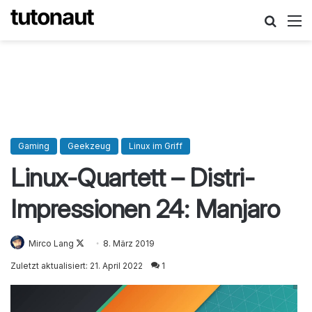
Suche
M
Gaming
Geekzeug
Linux im Griff
Linux-Quartett – Distri-
Impressionen 24: Manjaro
Mirco Lang
Follow
8. März 2019
on
Zuletzt aktualisiert: 21. April 2022
1
X