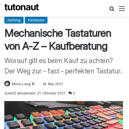
Suche
M
Gaming
Hardware
Mechanische Tastaturen
von A-Z – Kaufberatung
Worauf gilt es beim Kauf zu achten?
Der Weg zur - fast - perfekten Tastatur.
Mirco Lang
Follow
19. Mai 2021
on
Zuletzt aktualisiert: 21. Oktober 2021
2
X