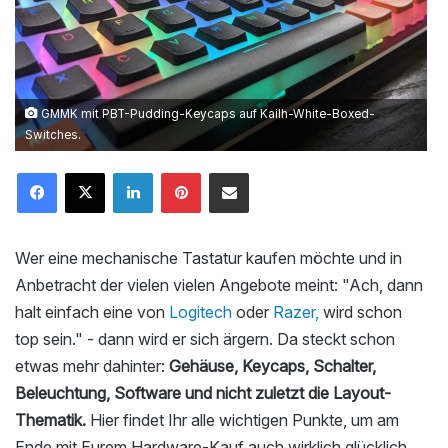
GMMK mit PBT-Pudding-Keycaps auf Kailh-White-Boxed-
Switches.
LinkedIn
Pinterest
Mailen
Wer eine mechanische Tastatur kaufen möchte und in
Anbetracht der vielen vielen Angebote meint: "Ach, dann
halt einfach eine von
Logitech
oder
Razer,
wird schon
top sein." - dann wird er sich ärgern. Da steckt schon
etwas mehr dahinter:
Gehäuse, Keycaps, Schalter,
Beleuchtung, Software und nicht zuletzt die Layout-
Thematik.
Hier findet Ihr alle wichtigen Punkte, um am
Ende mit Eurem Hardware-Kauf auch wirklich glücklich