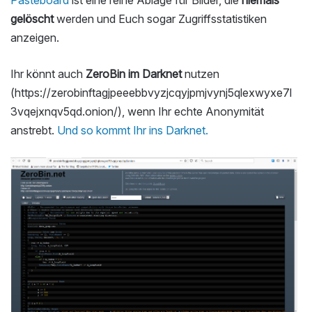
Pasteboard
ist eine reine Ablage für Bilder, die
niemals
gelöscht
werden und Euch sogar Zugriffsstatistiken
anzeigen.
Ihr könnt auch
ZeroBin im Darknet
nutzen
(https://zerobinftagjpeeebbvyzjcqyjpmjvynj5qlexwyxe7l
3vqejxnqv5qd.onion/), wenn Ihr echte Anonymität
anstrebt.
Und so kommt Ihr ins Darknet.