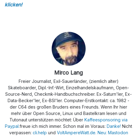
klicken!
Mirco Lang
Freier Journalist, Exil-Sauerländer, (ziemlich alter)
Skateboarder, Dipl.-Inf.-Wirt, Einzelhandelskaufmann, Open-
Source-Nerd, Checkmk-Handbuchschreiber. Ex-Saturn'ler, Ex-
Data-Becker'ler, Ex-BSI'ler. Computer-Erstkontakt: ca. 1982 -
der C64 des großen Bruders eines Freunds. Wenn Ihr hier
mehr über Open Source, Linux und Bastelkram lesen und
Tutonaut unterstützen möchtet: Über
Kaffeesponsoring via
Paypal.
freue ich mich immer. Schon mal im Voraus:
Danke!
Nicht
verpassen:
cli.help
und
VoltAmpereWatt.de.
Neu: Mastodon