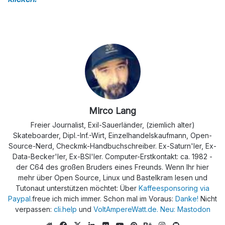
Mirco Lang
Freier Journalist, Exil-Sauerländer, (ziemlich alter)
Skateboarder, Dipl.-Inf.-Wirt, Einzelhandelskaufmann, Open-
Source-Nerd, Checkmk-Handbuchschreiber. Ex-Saturn'ler, Ex-
Data-Becker'ler, Ex-BSI'ler. Computer-Erstkontakt: ca. 1982 -
der C64 des großen Bruders eines Freunds. Wenn Ihr hier
mehr über Open Source, Linux und Bastelkram lesen und
Tutonaut unterstützen möchtet: Über
Kaffeesponsoring via
Paypal.
freue ich mich immer. Schon mal im Voraus:
Danke!
Nicht
verpassen:
cli.help
und
VoltAmpereWatt.de.
Neu: Mastodon