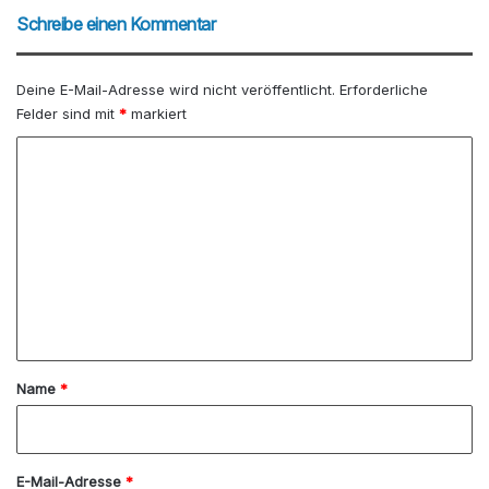
Schreibe einen Kommentar
Deine E-Mail-Adresse wird nicht veröffentlicht.
Erforderliche
Felder sind mit
*
markiert
K
o
m
m
e
n
t
a
Name
*
r
*
E-Mail-Adresse
*