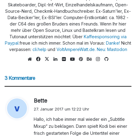
Skateboarder, Dipl.-Inf.-Wirt, Einzelhandelskaufmann, Open-
Source-Nerd, Checkmk-Handbuchschreiber. Ex-Saturn'ler, Ex-
Data-Becker'ler, Ex-BSI'ler. Computer-Erstkontakt: ca. 1982 -
der C64 des großen Bruders eines Freunds. Wenn Ihr hier
mehr über Open Source, Linux und Bastelkram lesen und
Tutonaut unterstützen möchtet: Über
Kaffeesponsoring via
Paypal.
freue ich mich immer. Schon mal im Voraus:
Danke!
Nicht
verpassen:
cli.help
und
VoltAmpereWatt.de.
Neu: Mastodon
We
Fa
X
Lin
Flic
Yo
Pin
Be
Ins
Git
bs
ce
ke
kr
uTu
ter
han
tag
Hu
eit
bo
dIn
be
est
ce
ra
b
3 Kommentare
e
ok
m
s
Bette
a
27. Januar 2017 um 12:22 Uhr
g
Hallo, ich habe immer mal wieder ein „Subtitle
t
Mixup“ zu beklagen. Dann spielt Kodi bei einer
:
frisch gestarteten Folge die Untertitel einer