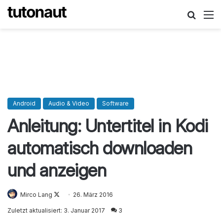
Suche
M
Android
Audio & Video
Software
Anleitung: Untertitel in Kodi
automatisch downloaden
und anzeigen
Mirco Lang
Follow
26. März 2016
on
Zuletzt aktualisiert: 3. Januar 2017
3
X