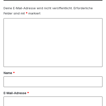
Deine E-Mail-Adresse wird nicht veröffentlicht.
Erforderliche
Felder sind mit
*
markiert
K
o
m
m
e
n
t
a
Name
*
r
*
E-Mail-Adresse
*