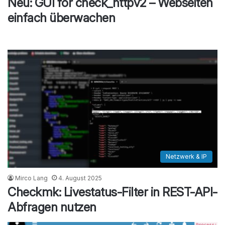
Neu: GUI for check_httpv2 – Webseiten
einfach überwachen
Netzwerk & IP
Mirco Lang
4. August 2025
Checkmk: Livestatus-Filter in REST-API-
Abfragen nutzen