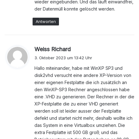
wieder eingebunden. Und das läuft einwandfrei,
der Datenmüll konnte gelöscht werden.
Antworten
s
Weiss Richard
a
3. Oktober 2023 um 13:42 Uhr
g
Hallo miteinander, habe mit WinXP SP3 und
t
disk2vhd versucht eine andere XP-Version von
:
einer eigenen Festplatte die ich zusätzlich an
den WinXP-SP3 Rechner angeschlossen habe
eine .VHD zu generieren. Der Rechner in der die
XP-Festplatte die zu einer VHD generiert
werden soll ist leider ausser der Festplatte
defekt und startet nicht mehr, deshalb wollte ich
das System in eine Virtualbox umziehen. Die
extra Festplatte ist 500 GB groß; und das