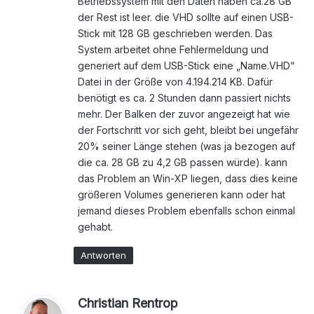
Betriebssystem mit den Daten haben ca.28 GB
der Rest ist leer. die VHD sollte auf einen USB-
Stick mit 128 GB geschrieben werden. Das
System arbeitet ohne Fehlermeldung und
generiert auf dem USB-Stick eine „Name.VHD“
Datei in der Größe von 4.194.214 KB. Dafür
benötigt es ca. 2 Stunden dann passiert nichts
mehr. Der Balken der zuvor angezeigt hat wie
der Fortschritt vor sich geht, bleibt bei ungefähr
20% seiner Länge stehen (was ja bezogen auf
die ca. 28 GB zu 4,2 GB passen würde). kann
das Problem an Win-XP liegen, dass dies keine
größeren Volumes generieren kann oder hat
jemand dieses Problem ebenfalls schon einmal
gehabt.
Antworten
s
Christian Rentrop