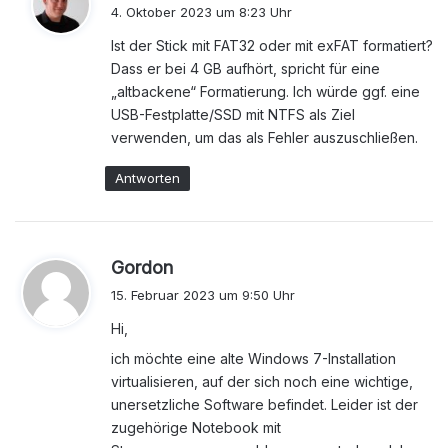
a
4. Oktober 2023 um 8:23 Uhr
g
Ist der Stick mit FAT32 oder mit exFAT formatiert?
t
Dass er bei 4 GB aufhört, spricht für eine
:
„altbackene“ Formatierung. Ich würde ggf. eine
USB-Festplatte/SSD mit NTFS als Ziel
verwenden, um das als Fehler auszuschließen.
Antworten
s
Gordon
a
15. Februar 2023 um 9:50 Uhr
g
Hi,
t
:
ich möchte eine alte Windows 7-Installation
virtualisieren, auf der sich noch eine wichtige,
unersetzliche Software befindet. Leider ist der
zugehörige Notebook mit