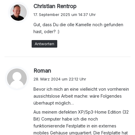
s
Christian Rentrop
a
17. September 2025 um 14:37 Uhr
g
Gut, dass Du die olle Kamelle noch gefunden
t
hast, oder? :)
:
Antworten
s
Roman
a
28. März 2024 um 22:12 Uhr
g
Bevor ich mich an eine vielleicht von vornherein
t
aussichtslose Arbeit mache: wäre Folgendes
:
überhaupt möglich…
Aus meinem defekten XP/Sp3-Home Edition (32
Bit) Computer habe ich die noch
funktionierende Festplatte in ein externes
mobiles Gehäuse umquartiert. Die Festplatte hat