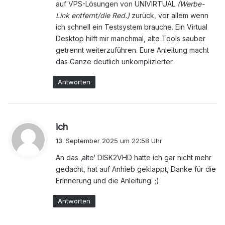
auf VPS-Lösungen von UNIVIRTUAL
(Werbe-
Link entfernt/die Red.)
zurück, vor allem wenn
ich schnell ein Testsystem brauche. Ein Virtual
Desktop hilft mir manchmal, alte Tools sauber
getrennt weiterzuführen. Eure Anleitung macht
das Ganze deutlich unkomplizierter.
Antworten
s
ich
a
13. September 2025 um 22:58 Uhr
g
An das ‚alte‘ DISK2VHD hatte ich gar nicht mehr
t
gedacht, hat auf Anhieb geklappt, Danke für die
:
Erinnerung und die Anleitung. ;)
Antworten