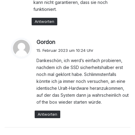
kann nicht garantieren, dass sie noch
funktioniert.
Antworten
s
Gordon
a
15. Februar 2023 um 10:24 Uhr
g
Dankeschön, ich werd’s einfach probieren,
t
nachdem ich die SSD sicherheitshalber erst
:
noch mal geklont habe. Schlimmstenfalls
könnte ich ja immer noch versuchen, an eine
identische Uralt-Hardware heranzukommen,
auf der das System dann ja wahrscheinlich out
of the box wieder starten würde.
Antworten