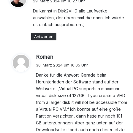
29. März 2024 um 10:27 Uhr
g
Du kannst in Disk2VHD alle Laufwerke
t
auswählen, der übernimmt die dann. Ich würde
:
es einfach ausprobieren :)
Antworten
s
Roman
a
30. März 2024 um 10:05 Uhr
g
Danke für die Antwort. Gerade beim
t
Herunterladen der Software stand auf der
:
Weibseite: „Virtual PC supports a maximum
virtual disk size of 127GB. If you create a VHD
from a larger disk it will not be accessible from
a Virtual PC VM.“ Ich könnte auf eine große
Partition verzichten, dann hätte nur noch 101
GB unterzubringen. Aber ganz unten auf der
Downloadseite stand auch noch dieser letzte