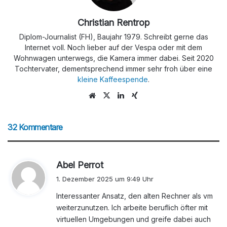
Christian Rentrop
Diplom-Journalist (FH), Baujahr 1979. Schreibt gerne das
Internet voll. Noch lieber auf der Vespa oder mit dem
Wohnwagen unterwegs, die Kamera immer dabei. Seit 2020
Tochtervater, dementsprechend immer sehr froh über eine
kleine Kaffeespende
.
We
X
Lin
Xin
bs
ke
g
eit
dIn
32 Kommentare
e
s
Abel Perrot
a
1. Dezember 2025 um 9:49 Uhr
g
Interessanter Ansatz, den alten Rechner als vm
t
weiterzunutzen. Ich arbeite beruflich öfter mit
:
virtuellen Umgebungen und greife dabei auch