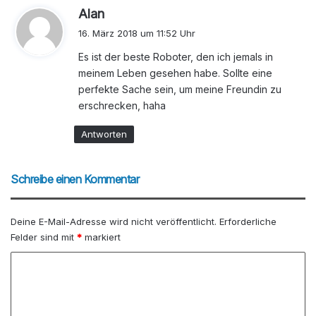
s
Alan
a
16. März 2018 um 11:52 Uhr
g
Es ist der beste Roboter, den ich jemals in
t
meinem Leben gesehen habe. Sollte eine
:
perfekte Sache sein, um meine Freundin zu
erschrecken, haha
Antworten
Schreibe einen Kommentar
Deine E-Mail-Adresse wird nicht veröffentlicht.
Erforderliche
Felder sind mit
*
markiert
K
o
m