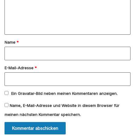
m
e
n
t
a
Name
*
r
*
E-Mail-Adresse
*
Ein
Gravatar
-Bild neben meinen Kommentaren anzeigen.
Name, E-Mail-Adresse und Website in diesem Browser für
meinen nächsten Kommentar speichern.