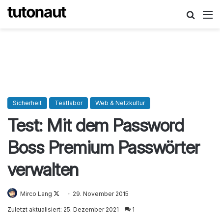
Suche
M
Sicherheit
Testlabor
Web & Netzkultur
Test: Mit dem Password
Boss Premium Passwörter
verwalten
Mirco Lang
Follow
29. November 2015
on
Zuletzt aktualisiert: 25. Dezember 2021
1
X