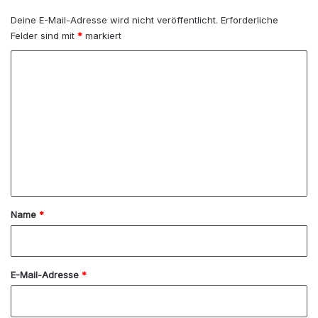
Deine E-Mail-Adresse wird nicht veröffentlicht.
Erforderliche
Felder sind mit
*
markiert
K
o
m
m
e
n
t
a
Name
*
r
*
E-Mail-Adresse
*