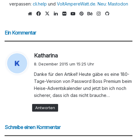
verpassen:
cli.help
und
VoltAmpereWatt.de.
Neu: Mastodon
We
Fa
X
Lin
Flic
Yo
Pin
Be
Ins
Git
bs
ce
ke
kr
uTu
ter
han
tag
Hu
eit
bo
dIn
be
est
ce
ra
b
Ein Kommentar
e
ok
m
s
Katharina
a
8. Dezember 2015 um 15:25 Uhr
g
Danke für den Artikel! Heute gäbe es eine 180-
t
Tage-Version von Password Boss Premium beim
:
Heise-Adventskalender und jetzt bin ich noch
sicherer, dass ich das nicht brauche…
Antworten
Schreibe einen Kommentar