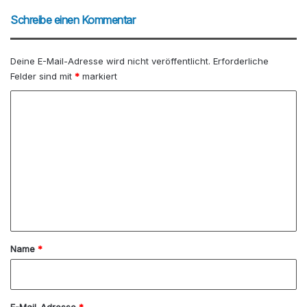
eit
bo
dIn
be
est
ce
ra
b
Schreibe einen Kommentar
e
ok
m
Deine E-Mail-Adresse wird nicht veröffentlicht.
Erforderliche
Felder sind mit
*
markiert
K
o
m
m
e
n
t
a
Name
*
r
*
E-Mail-Adresse
*