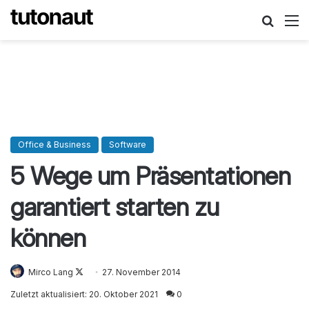
Suche
M
Office & Business
Software
5 Wege um Präsentationen
garantiert starten zu
können
Mirco Lang
Follow
27. November 2014
on
Zuletzt aktualisiert: 20. Oktober 2021
0
X