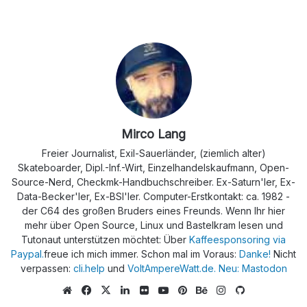
Mirco Lang
Freier Journalist, Exil-Sauerländer, (ziemlich alter)
Skateboarder, Dipl.-Inf.-Wirt, Einzelhandelskaufmann, Open-
Source-Nerd, Checkmk-Handbuchschreiber. Ex-Saturn'ler, Ex-
Data-Becker'ler, Ex-BSI'ler. Computer-Erstkontakt: ca. 1982 -
der C64 des großen Bruders eines Freunds. Wenn Ihr hier
mehr über Open Source, Linux und Bastelkram lesen und
Tutonaut unterstützen möchtet: Über
Kaffeesponsoring via
Paypal.
freue ich mich immer. Schon mal im Voraus:
Danke!
Nicht
verpassen:
cli.help
und
VoltAmpereWatt.de.
Neu: Mastodon
We
Fa
X
Lin
Flic
Yo
Pin
Be
Ins
Git
bs
ce
ke
kr
uTu
ter
han
tag
Hu