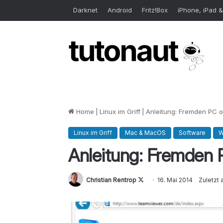
Darknet
Android
Fritz!Box
iPhone, iPad &
Home
|
Linux im Griff
|
Anleitung: Fremden PC o
Linux im Griff
Mac & MacOS
Software
W
Anleitung: Fremden 
Christian Rentrop
Follow
16. Mai 2014
Zuletzt a
on
X