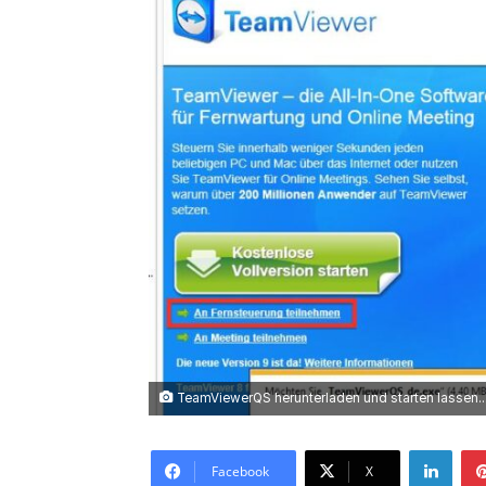
TeamViewerQS herunterladen und starten lassen..
LinkedIn
Facebook
X