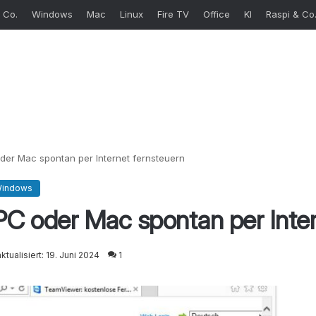
 Co.
Windows
Mac
Linux
Fire TV
Office
KI
Raspi & Co
der Mac spontan per Internet fernsteuern
indows
PC oder Mac spontan per Inter
ktualisiert: 19. Juni 2024
1