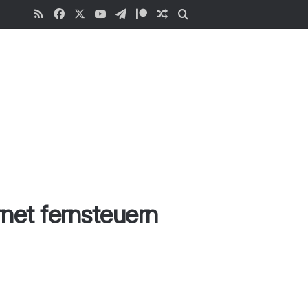
RSS
Facebook
X
YouTube
Telegram
Patreon
Zufälliger Beitrag
Suchen
.
net fernsteuern