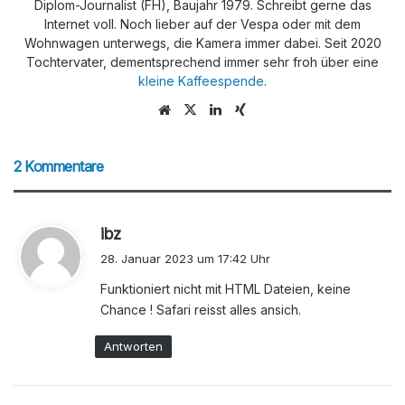
Diplom-Journalist (FH), Baujahr 1979. Schreibt gerne das
Internet voll. Noch lieber auf der Vespa oder mit dem
Wohnwagen unterwegs, die Kamera immer dabei. Seit 2020
Tochtervater, dementsprechend immer sehr froh über eine
kleine Kaffeespende
.
We
X
Lin
Xin
bs
ke
g
eit
dIn
2 Kommentare
e
s
ibz
a
28. Januar 2023 um 17:42 Uhr
g
Funktioniert nicht mit HTML Dateien, keine
t
Chance ! Safari reisst alles ansich.
:
Antworten