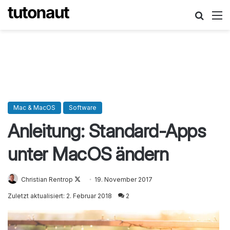
Suche
M
Mac & MacOS
Software
Anleitung: Standard-Apps
unter MacOS ändern
Christian Rentrop
Follow
19. November 2017
on
Zuletzt aktualisiert: 2. Februar 2018
2
X