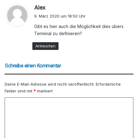
s
Alex
a
9. März 2020 um 18:50 Uhr
g
Gibt es hier auch die Möglichkeit dies übers
t
Terminal zu definieren?
:
Antworten
Schreibe einen Kommentar
Deine E-Mail-Adresse wird nicht veröffentlicht.
Erforderliche
Felder sind mit
*
markiert
K
o
m
m