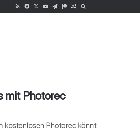
RSS
Facebook
X
YouTube
Telegram
Patreon
Zufälliger Beitrag
Suchen
.
 mit Photorec
em kostenlosen Photorec könnt