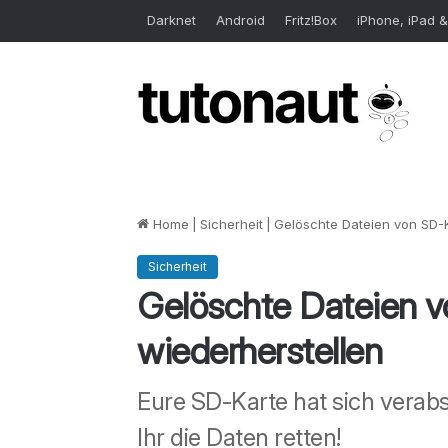
Darknet
Android
Fritz!Box
iPhone, iPad &
Home
|
Sicherheit
|
Gelöschte Dateien von SD-K
Sicherheit
Gelöschte Dateien v
wiederherstellen
Eure SD-Karte hat sich verab
Ihr die Daten retten!