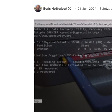
Follow
Boris Hofferbert
21. Juni 2024
Zuletzt a
on
X