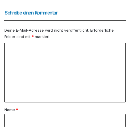
Schreibe einen Kommentar
Deine E-Mail-Adresse wird nicht veröffentlicht.
Erforderliche
Felder sind mit
*
markiert
K
o
m
m
e
n
t
a
Name
*
r
*