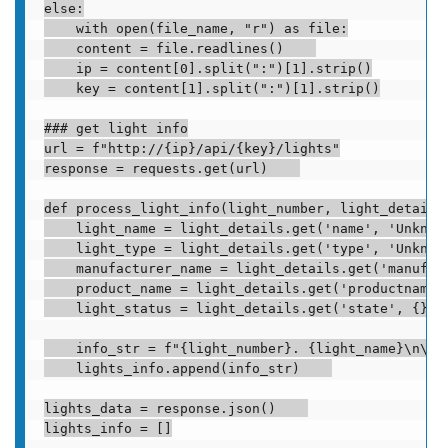
else:

    with open(file_name, "r") as file:

    content = file.readlines()    

    ip = content[0].split(":")[1].strip()

    key = content[1].split(":")[1].strip()

### get light info

url = f"http://{ip}/api/{key}/lights"

response = requests.get(url)    

def process_light_info(light_number, light_details)
    light_name = light_details.get('name', 'Unknown
    light_type = light_details.get('type', 'Unknown
    manufacturer_name = light_details.get('manufact
    product_name = light_details.get('productname',
    light_status = light_details.get('state', {}).g
    info_str = f"{light_number}. {light_name}\n\tT
    lights_info.append(info_str)    

lights_data = response.json()    

lights_info = []
