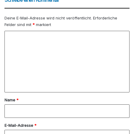
Schreibe einen Kommentar
e
ok
m
Deine E-Mail-Adresse wird nicht veröffentlicht.
Erforderliche
Felder sind mit
*
markiert
K
o
m
m
e
n
t
a
Name
*
r
*
E-Mail-Adresse
*