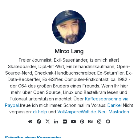
Mirco Lang
Freier Journalist, Exil-Sauerländer, (ziemlich alter)
Skateboarder, Dipl.-Inf.-Wirt, Einzelhandelskaufmann, Open-
Source-Nerd, Checkmk-Handbuchschreiber. Ex-Saturn'ler, Ex-
Data-Becker'ler, Ex-BSI'ler. Computer-Erstkontakt: ca. 1982 -
der C64 des großen Bruders eines Freunds. Wenn Ihr hier
mehr über Open Source, Linux und Bastelkram lesen und
Tutonaut unterstützen möchtet: Über
Kaffeesponsoring via
Paypal.
freue ich mich immer. Schon mal im Voraus:
Danke!
Nicht
verpassen:
cli.help
und
VoltAmpereWatt.de.
Neu: Mastodon
We
Fa
X
Lin
Flic
Yo
Pin
Be
Ins
Git
bs
ce
ke
kr
uTu
ter
han
tag
Hu
eit
bo
dIn
be
est
ce
ra
b