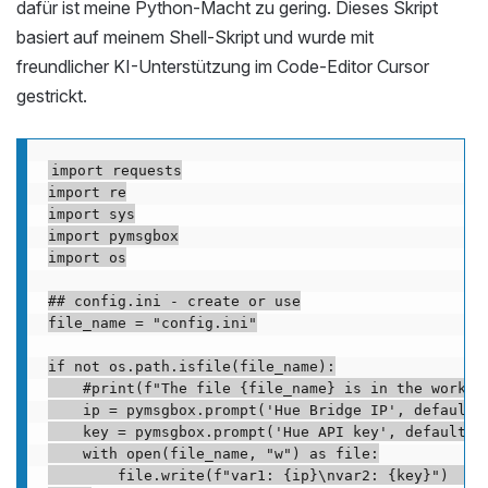
dafür ist meine Python-Macht zu gering. Dieses Skript
basiert auf meinem Shell-Skript und wurde mit
freundlicher KI-Unterstützung im Code-Editor Cursor
gestrickt.
import requests

import re

import sys

import pymsgbox

import os

## config.ini - create or use

file_name = "config.ini"

if not os.path.isfile(file_name):

    #print(f"The file {file_name} is in the working
    ip = pymsgbox.prompt('Hue Bridge IP', default='
    key = pymsgbox.prompt('Hue API key', default='A
    with open(file_name, "w") as file:

        file.write(f"var1: {ip}\nvar2: {key}")    
