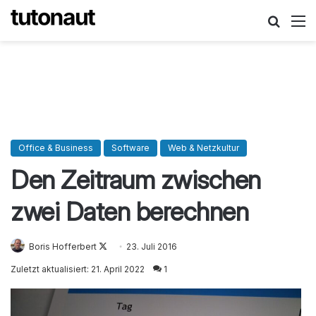
Suche
M
Office & Business
Software
Web & Netzkultur
Den Zeitraum zwischen
zwei Daten berechnen
Boris Hofferbert
Follow
23. Juli 2016
on
Zuletzt aktualisiert: 21. April 2022
1
X