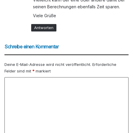
seinen Berechnungen ebenfalls Zeit sparen.
Viele Grüße
Antworten
Schreibe einen Kommentar
Deine E-Mail-Adresse wird nicht veröffentlicht.
Erforderliche
Felder sind mit
*
markiert
K
o
m
m
e
n