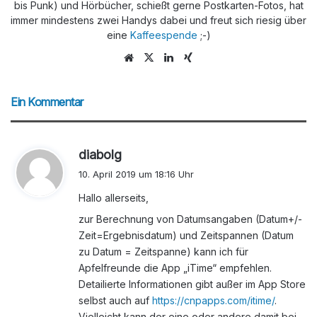
bis Punk) und Hörbücher, schießt gerne Postkarten-Fotos, hat
immer mindestens zwei Handys dabei und freut sich riesig über
eine
Kaffeespende
;-)
We
X
Lin
Xin
bs
ke
g
eit
dIn
Ein Kommentar
e
s
diabolg
a
10. April 2019 um 18:16 Uhr
g
Hallo allerseits,
t
:
zur Berechnung von Datumsangaben (Datum+/-
Zeit=Ergebnisdatum) und Zeitspannen (Datum
zu Datum = Zeitspanne) kann ich für
Apfelfreunde die App „iTime“ empfehlen.
Detailierte Informationen gibt außer im App Store
selbst auch auf
https://cnpapps.com/itime/
.
Vielleicht kann der eine oder andere damit bei