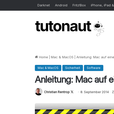
Darknet
Android
Fritz!Box
iPhone, iPad &
Home
|
Mac & MacOS
|
Anleitung: Mac auf eine
Mac & MacOS
Sicherheit
Software
Anleitung: Mac auf e
Christian Rentrop
Follow
8. September 2014
Z
on
X