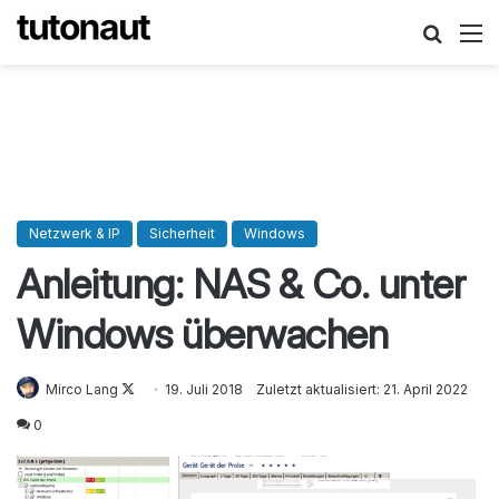
Suche
M
Netzwerk & IP
Sicherheit
Windows
Anleitung: NAS & Co. unter
Windows überwachen
Mirco Lang
Follow
19. Juli 2018
Zuletzt aktualisiert: 21. April 2022
on
0
X