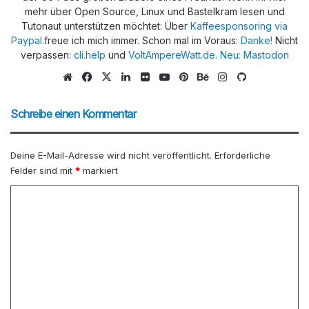
mehr über Open Source, Linux und Bastelkram lesen und
Tutonaut unterstützen möchtet: Über
Kaffeesponsoring via
Paypal.
freue ich mich immer. Schon mal im Voraus:
Danke!
Nicht
verpassen:
cli.help
und
VoltAmpereWatt.de.
Neu: Mastodon
We
Fa
X
Lin
Flic
Yo
Pin
Be
Ins
Git
bs
ce
ke
kr
uTu
ter
han
tag
Hu
eit
bo
dIn
be
est
ce
ra
b
Schreibe einen Kommentar
e
ok
m
Deine E-Mail-Adresse wird nicht veröffentlicht.
Erforderliche
Felder sind mit
*
markiert
K
o
m
m
e
n