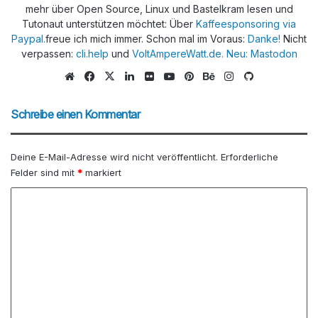
mehr über Open Source, Linux und Bastelkram lesen und
Tutonaut unterstützen möchtet: Über
Kaffeesponsoring via
Paypal.
freue ich mich immer. Schon mal im Voraus:
Danke!
Nicht
verpassen:
cli.help
und
VoltAmpereWatt.de.
Neu: Mastodon
We
Fa
X
Lin
Flic
Yo
Pin
Be
Ins
Git
bs
ce
ke
kr
uTu
ter
han
tag
Hu
eit
bo
dIn
be
est
ce
ra
b
Schreibe einen Kommentar
e
ok
m
Deine E-Mail-Adresse wird nicht veröffentlicht.
Erforderliche
Felder sind mit
*
markiert
K
o
m
m
e
n