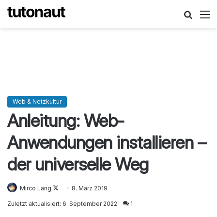
Suche
M
Web & Netzkultur
Anleitung: Web-
Anwendungen installieren –
der universelle Weg
Mirco Lang
Follow
8. März 2019
on
Zuletzt aktualisiert: 6. September 2022
1
X