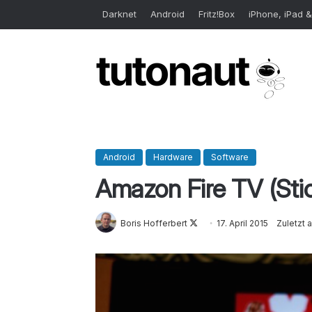
Darknet
Android
Fritz!Box
iPhone, iPad &
Android
Hardware
Software
Amazon Fire TV (Sti
Boris Hofferbert
Follow
17. April 2015
Zuletzt a
on
X