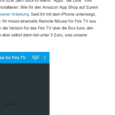
Box bzw. dem Stick im Menü "Apps" die Liste "Ihre
installieren. Wie Ihr den Amazon App Shop auf Eurem
nserer Anleitung
. Seid Ihr mit dem iPhone unterwegs,
n: Ihr müsst einerseits Remote Mouse for Fire TV aus
 die Version für das Fire TV über die Box bzw. den
n aber selbst dann bei unter 3 Euro, was unserer