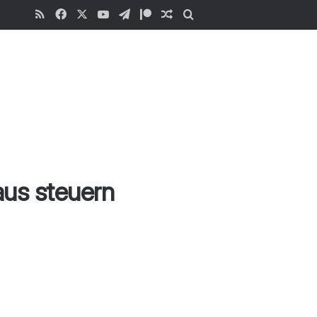
RSS
Facebook
X
YouTube
Telegram
Patreon
Zufälliger Beitrag
Suchen
.
aus steuern