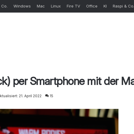
 Co.
Windows
Mac
Linux
Fire TV
Office
KI
Raspi & Co
ck) per Smartphone mit der M
ktualisiert: 21. April 2022
15