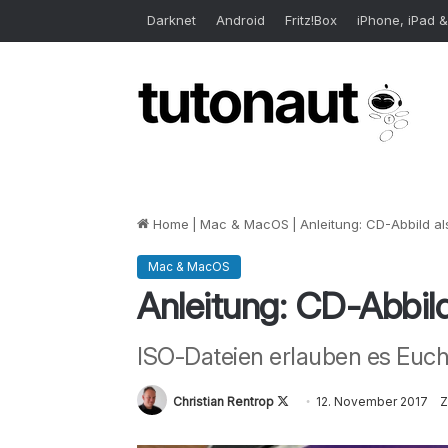
Darknet
Android
Fritz!Box
iPhone, iPad &
Home
|
Mac & MacOS
|
Anleitung: CD-Abbild al
Mac & MacOS
Anleitung: CD-Abbild
ISO-Dateien erlauben es Eu
Christian Rentrop
Follow
12. November 2017
Z
on