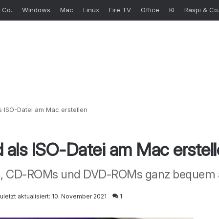
 Co.
Windows
Mac
Linux
Fire TV
Office
KI
Raspi & Co
s ISO-Datei am Mac erstellen
 als ISO-Datei am Mac erstel
ch, CD-ROMs und DVD-ROMs ganz bequem 
uletzt aktualisiert: 10. November 2021
1