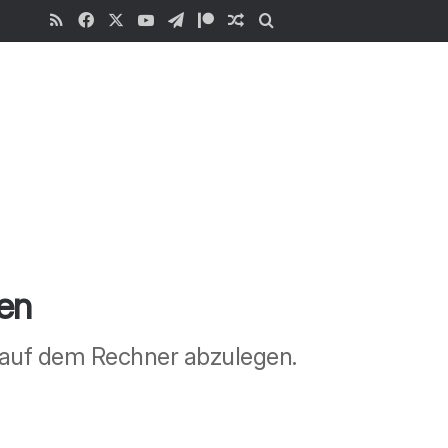
RSS
Facebook
X
YouTube
Telegram
Patreon
Zufälliger Beitrag
Suchen
.
len
auf dem Rechner abzulegen.