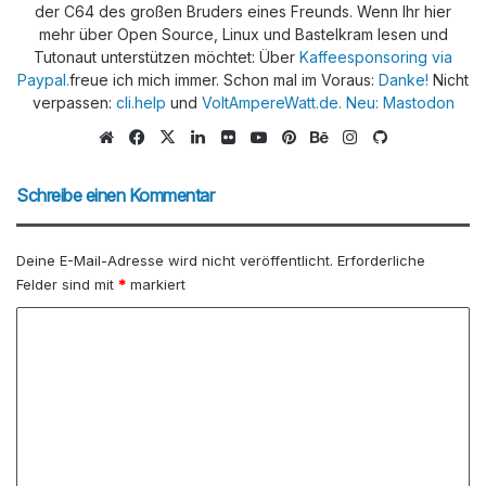
der C64 des großen Bruders eines Freunds. Wenn Ihr hier
mehr über Open Source, Linux und Bastelkram lesen und
Tutonaut unterstützen möchtet: Über
Kaffeesponsoring via
Paypal.
freue ich mich immer. Schon mal im Voraus:
Danke!
Nicht
verpassen:
cli.help
und
VoltAmpereWatt.de.
Neu: Mastodon
We
Fa
X
Lin
Flic
Yo
Pin
Be
Ins
Git
bs
ce
ke
kr
uTu
ter
han
tag
Hu
eit
bo
dIn
be
est
ce
ra
b
Schreibe einen Kommentar
e
ok
m
Deine E-Mail-Adresse wird nicht veröffentlicht.
Erforderliche
Felder sind mit
*
markiert
K
o
m
m
e
n