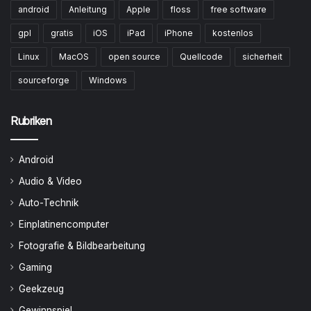
android
Anleitung
Apple
floss
free software
gpl
gratis
iOS
iPad
iPhone
kostenlos
Linux
MacOS
open source
Quellcode
sicherheit
sourceforge
Windows
Rubriken
Android
Audio & Video
Auto-Technik
Einplatinencomputer
Fotografie & Bildbearbeitung
Gaming
Geekzeug
Gewinnspiel