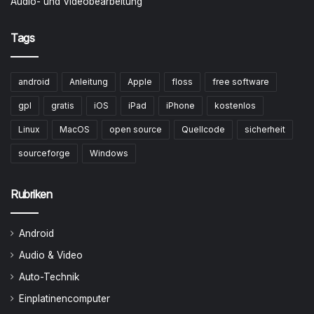
Audio- und Videobearbeitung
Tags
android
Anleitung
Apple
floss
free software
gpl
gratis
iOS
iPad
iPhone
kostenlos
Linux
MacOS
open source
Quellcode
sicherheit
sourceforge
Windows
Rubriken
Android
Audio & Video
Auto-Technik
Einplatinencomputer