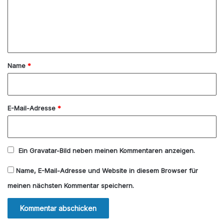
m
e
n
t
a
Name
*
r
*
E-Mail-Adresse
*
Ein
Gravatar
-Bild neben meinen Kommentaren anzeigen.
Name, E-Mail-Adresse und Website in diesem Browser für
meinen nächsten Kommentar speichern.