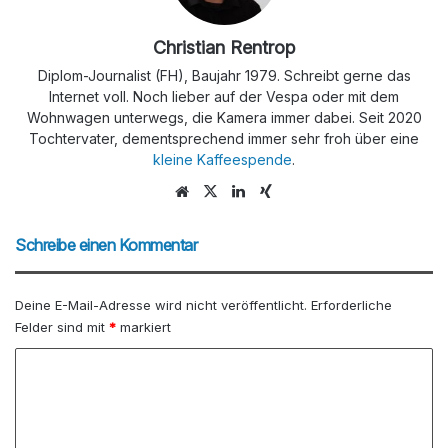
Christian Rentrop
Diplom-Journalist (FH), Baujahr 1979. Schreibt gerne das
Internet voll. Noch lieber auf der Vespa oder mit dem
Wohnwagen unterwegs, die Kamera immer dabei. Seit 2020
Tochtervater, dementsprechend immer sehr froh über eine
kleine Kaffeespende
.
We
X
Lin
Xin
bs
ke
g
eit
dIn
Schreibe einen Kommentar
e
Deine E-Mail-Adresse wird nicht veröffentlicht.
Erforderliche
Felder sind mit
*
markiert
K
o
m