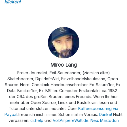
klicken!
Mirco Lang
Freier Journalist, Exil-Sauerländer, (ziemlich alter)
Skateboarder, Dipl.-Inf.-Wirt, Einzelhandelskaufmann, Open-
Source-Nerd, Checkmk-Handbuchschreiber. Ex-Saturn'ler, Ex-
Data-Becker'ler, Ex-BSI'ler. Computer-Erstkontakt: ca. 1982 -
der C64 des großen Bruders eines Freunds. Wenn Ihr hier
mehr über Open Source, Linux und Bastelkram lesen und
Tutonaut unterstützen möchtet: Über
Kaffeesponsoring via
Paypal.
freue ich mich immer. Schon mal im Voraus:
Danke!
Nicht
verpassen:
cli.help
und
VoltAmpereWatt.de.
Neu: Mastodon