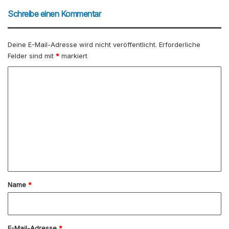
Schreibe einen Kommentar
Deine E-Mail-Adresse wird nicht veröffentlicht.
Erforderliche
Felder sind mit
*
markiert
K
o
m
m
e
n
t
a
Name
*
r
*
E-Mail-Adresse
*