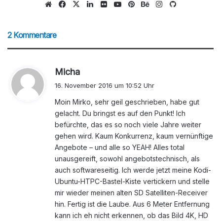
We
Fa
X
Lin
Flic
Yo
Pin
Be
Ins
Git
bs
ce
ke
kr
uTu
ter
han
tag
Hu
eit
bo
dIn
be
est
ce
ra
b
2 Kommentare
e
ok
m
s
Micha
a
16. November 2016 um 10:52 Uhr
g
Moin Mirko, sehr geil geschrieben, habe gut
t
gelacht. Du bringst es auf den Punkt! Ich
:
befürchte, das es so noch viele Jahre weiter
gehen wird. Kaum Konkurrenz, kaum vernünftige
Angebote – und alle so YEAH! Alles total
unausgereift, sowohl angebotstechnisch, als
auch softwareseitig. Ich werde jetzt meine Kodi-
Ubuntu-HTPC-Bastel-Kiste vertickern und stelle
mir wieder meinen alten SD Satelliten-Receiver
hin. Fertig ist die Laube. Aus 6 Meter Entfernung
kann ich eh nicht erkennen, ob das Bild 4K, HD