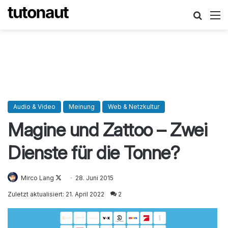
Suche
M
Audio & Video
Meinung
Web & Netzkultur
Magine und Zattoo – Zwei
Dienste für die Tonne?
Mirco Lang
Follow
28. Juni 2015
on
Zuletzt aktualisiert: 21. April 2022
2
X