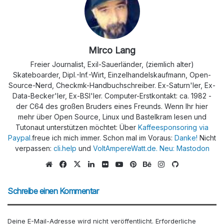
Mirco Lang
Freier Journalist, Exil-Sauerländer, (ziemlich alter)
Skateboarder, Dipl.-Inf.-Wirt, Einzelhandelskaufmann, Open-
Source-Nerd, Checkmk-Handbuchschreiber. Ex-Saturn'ler, Ex-
Data-Becker'ler, Ex-BSI'ler. Computer-Erstkontakt: ca. 1982 -
der C64 des großen Bruders eines Freunds. Wenn Ihr hier
mehr über Open Source, Linux und Bastelkram lesen und
Tutonaut unterstützen möchtet: Über
Kaffeesponsoring via
Paypal.
freue ich mich immer. Schon mal im Voraus:
Danke!
Nicht
verpassen:
cli.help
und
VoltAmpereWatt.de.
Neu: Mastodon
We
Fa
X
Lin
Flic
Yo
Pin
Be
Ins
Git
bs
ce
ke
kr
uTu
ter
han
tag
Hu
eit
bo
dIn
be
est
ce
ra
b
Schreibe einen Kommentar
e
ok
m
Deine E-Mail-Adresse wird nicht veröffentlicht.
Erforderliche