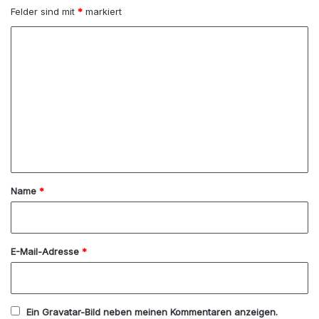
Felder sind mit
*
markiert
K
o
m
m
e
n
t
a
Name
*
r
*
E-Mail-Adresse
*
Ein
Gravatar
-Bild neben meinen Kommentaren anzeigen.