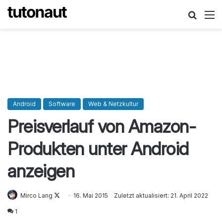
Suche
M
Android
Software
Web & Netzkultur
Preisverlauf von Amazon-
Produkten unter Android
anzeigen
Mirco Lang
Follow
16. Mai 2015
Zuletzt aktualisiert: 21. April 2022
on
1
X