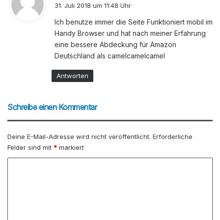
a
31. Juli 2018 um 11:48 Uhr
g
Ich benutze immer die Seite Funktioniert mobil im
t
Handy Browser und hat nach meiner Erfahrung
:
eine bessere Abdeckung für Amazon
Deutschland als camelcamelcamel
Antworten
Schreibe einen Kommentar
Deine E-Mail-Adresse wird nicht veröffentlicht.
Erforderliche
Felder sind mit
*
markiert
K
o
m
m