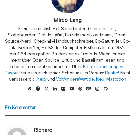
Mirco Lang
Freier Journalist, Exil-Sauerländer, (ziemlich alter)
Skateboarder, Dipl.-Inf.-Wirt, Einzelhandelskaufmann, Open-
Source-Nerd, Checkmk-Handbuchschreiber. Ex-Saturn'ler, Ex-
Data-Becker'ler, Ex-BSI'ler. Computer-Erstkontakt: ca. 1982 -
der C64 des großen Bruders eines Freunds. Wenn Ihr hier
mehr über Open Source, Linux und Bastelkram lesen und
Tutonaut unterstützen möchtet: Über
Kaffeesponsoring via
Paypal.
freue ich mich immer. Schon mal im Voraus:
Danke!
Nicht
verpassen:
cli.help
und
VoltAmpereWatt.de.
Neu: Mastodon
We
Fa
X
Lin
Flic
Yo
Pin
Be
Ins
Git
bs
ce
ke
kr
uTu
ter
han
tag
Hu
eit
bo
dIn
be
est
ce
ra
b
Ein Kommentar
e
ok
m
s
Richard