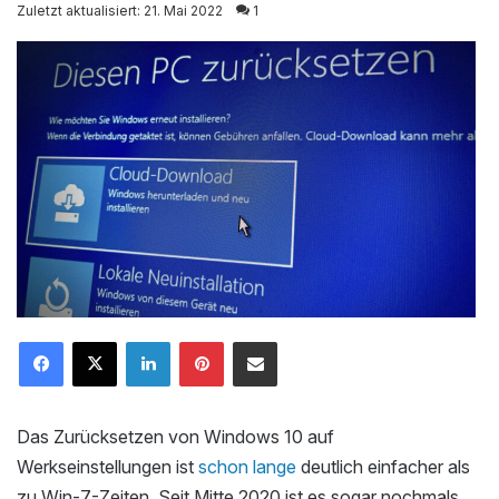
on
Zuletzt aktualisiert: 21. Mai 2022
1
X
LinkedIn
Pinterest
Mailen
Das Zurücksetzen von Windows 10 auf
Werkseinstellungen ist
schon lange
deutlich einfacher als
zu Win-7-Zeiten. Seit Mitte 2020 ist es sogar nochmals