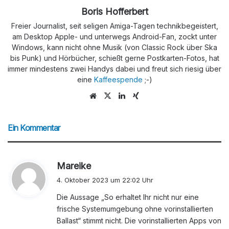
Boris Hofferbert
Freier Journalist, seit seligen Amiga-Tagen technikbegeistert,
am Desktop Apple- und unterwegs Android-Fan, zockt unter
Windows, kann nicht ohne Musik (von Classic Rock über Ska
bis Punk) und Hörbücher, schießt gerne Postkarten-Fotos, hat
immer mindestens zwei Handys dabei und freut sich riesig über
eine
Kaffeespende
;-)
Webseite
X
LinkedIn
Xing
Ein Kommentar
s
Mareike
a
4. Oktober 2023 um 22:02 Uhr
g
Die Aussage „So erhaltet Ihr nicht nur eine
t
frische Systemumgebung ohne vorinstallierten
:
Ballast“ stimmt nicht. Die vorinstallierten Apps von