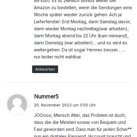
99 Euro. Es ist ziemlich sinnlos weiter bei
Amazon zu bestellen, wenn die Sendungen eine
Woche später wieder zurück gehen. Ach ja:
Lieferfenster: Erst Montag, dann Samstag davor,
dann wieder Montag nachmittag(war arbeiten),
dann Montag abend bis 22 Uhr (kam niemand),
dann Dienstag (war arbeiten)… und so wird es
weitergehen. Da ist sogar Hermes besser… …
nur leider nicht wählbar.
Antworten
s
Nummer5
a
25. November 2023 um 0:50 Uhr
g
JOOooo, Mensch Alter, das Problem ist doch,
t
dass die die Meisten sowas von Bequem und
:
Faul geworden sind. Dass man für jeden Schei**
nun ein digitales Passwort /Account braucht und