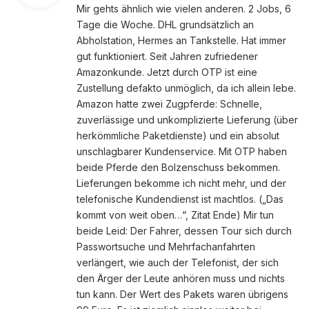
Mir gehts ähnlich wie vielen anderen. 2 Jobs, 6
t
Tage die Woche. DHL grundsätzlich an
:
Abholstation, Hermes an Tankstelle. Hat immer
gut funktioniert. Seit Jahren zufriedener
Amazonkunde. Jetzt durch OTP ist eine
Zustellung defakto unmöglich, da ich allein lebe.
Amazon hatte zwei Zugpferde: Schnelle,
zuverlässige und unkomplizierte Lieferung (über
herkömmliche Paketdienste) und ein absolut
unschlagbarer Kundenservice. Mit OTP haben
beide Pferde den Bolzenschuss bekommen.
Lieferungen bekomme ich nicht mehr, und der
telefonische Kundendienst ist machtlos. („Das
kommt von weit oben…“, Zitat Ende) Mir tun
beide Leid: Der Fahrer, dessen Tour sich durch
Passwortsuche und Mehrfachanfahrten
verlängert, wie auch der Telefonist, der sich
den Ärger der Leute anhören muss und nichts
tun kann. Der Wert des Pakets waren übrigens