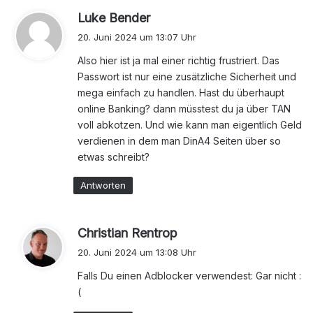
s
Luke Bender
a
20. Juni 2024 um 13:07 Uhr
g
Also hier ist ja mal einer richtig frustriert. Das
t
Passwort ist nur eine zusätzliche Sicherheit und
:
mega einfach zu handlen. Hast du überhaupt
online Banking? dann müsstest du ja über TAN
voll abkotzen. Und wie kann man eigentlich Geld
verdienen in dem man DinA4 Seiten über so
etwas schreibt?
Antworten
s
Christian Rentrop
a
20. Juni 2024 um 13:08 Uhr
g
Falls Du einen Adblocker verwendest: Gar nicht :
t
(
: