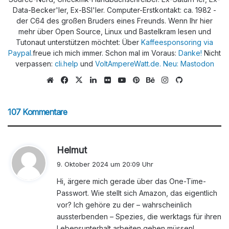
Data-Becker'ler, Ex-BSI'ler. Computer-Erstkontakt: ca. 1982 -
der C64 des großen Bruders eines Freunds. Wenn Ihr hier
mehr über Open Source, Linux und Bastelkram lesen und
Tutonaut unterstützen möchtet: Über
Kaffeesponsoring via
Paypal.
freue ich mich immer. Schon mal im Voraus:
Danke!
Nicht
verpassen:
cli.help
und
VoltAmpereWatt.de.
Neu: Mastodon
We
Fa
X
Lin
Flic
Yo
Pin
Be
Ins
Git
bs
ce
ke
kr
uTu
ter
han
tag
Hu
eit
bo
dIn
be
est
ce
ra
b
107 Kommentare
e
ok
m
s
Helmut
a
9. Oktober 2024 um 20:09 Uhr
g
Hi, ärgere mich gerade über das One-Time-
t
Passwort. Wie stellt sich Amazon, das eigentlich
:
vor? Ich gehöre zu der – wahrscheinlich
aussterbenden – Spezies, die werktags für ihren
Lebensunterhalt arbeiten gehen müssen!