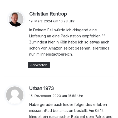
s
Christian Rentrop
a
19. März 2024 um 10:28 Uhr
g
In Deinem Fall würde ich dringend eine
t
Lieferung an eine Packstation empfehlen ^^
:
Zumindest hier in Köln habe ich so etwas auch
schon von Amazon selbst gesehen, allerdings
nur im Innenstadtbereich.
Antworten
s
Urban 1973
a
15. Dezember 2023 um 15:58 Uhr
g
Habe gerade auch leider folgendes erleben
t
müssen: iPad bei amazon bestellt. Am 05.12.
:
klingelt ein rumänischer Bote mit dem Paket und