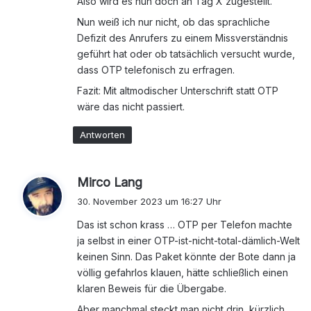
Also wird es nun doch an Tag X zugestellt.
Nun weiß ich nur nicht, ob das sprachliche
Defizit des Anrufers zu einem Missverständnis
geführt hat oder ob tatsächlich versucht wurde,
dass OTP telefonisch zu erfragen.
Fazit: Mit altmodischer Unterschrift statt OTP
wäre das nicht passiert.
Antworten
s
Mirco Lang
a
30. November 2023 um 16:27 Uhr
g
Das ist schon krass … OTP per Telefon machte
t
ja selbst in einer OTP-ist-nicht-total-dämlich-Welt
:
keinen Sinn. Das Paket könnte der Bote dann ja
völlig gefahrlos klauen, hätte schließlich einen
klaren Beweis für die Übergabe.
Aber manchmal steckt man nicht drin, kürzlich