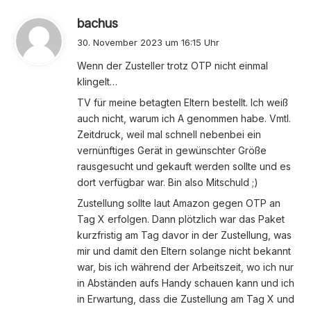
s
bachus
a
30. November 2023 um 16:15 Uhr
g
Wenn der Zusteller trotz OTP nicht einmal
t
klingelt…
:
TV für meine betagten Eltern bestellt. Ich weiß
auch nicht, warum ich A genommen habe. Vmtl.
Zeitdruck, weil mal schnell nebenbei ein
vernünftiges Gerät in gewünschter Größe
rausgesucht und gekauft werden sollte und es
dort verfügbar war. Bin also Mitschuld ;)
Zustellung sollte laut Amazon gegen OTP an
Tag X erfolgen. Dann plötzlich war das Paket
kurzfristig am Tag davor in der Zustellung, was
mir und damit den Eltern solange nicht bekannt
war, bis ich während der Arbeitszeit, wo ich nur
in Abständen aufs Handy schauen kann und ich
in Erwartung, dass die Zustellung am Tag X und