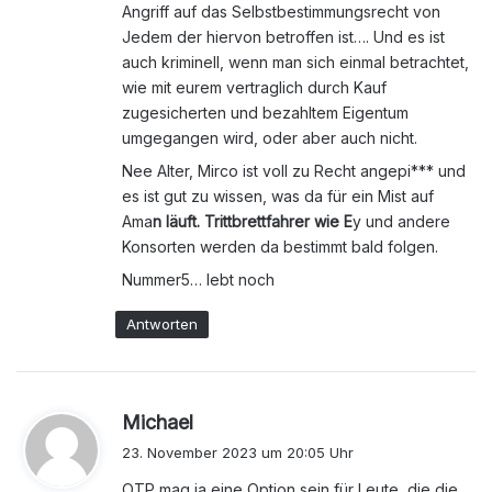
Angriff auf das Selbstbestimmungsrecht von
Jedem der hiervon betroffen ist…. Und es ist
auch kriminell, wenn man sich einmal betrachtet,
wie mit eurem vertraglich durch Kauf
zugesicherten und bezahltem Eigentum
umgegangen wird, oder aber auch nicht.
Nee Alter, Mirco ist voll zu Recht angepi*** und
es ist gut zu wissen, was da für ein Mist auf
Ama
n läuft. Trittbrettfahrer wie E
y und andere
Konsorten werden da bestimmt bald folgen.
Nummer5… lebt noch
Antworten
s
Michael
a
23. November 2023 um 20:05 Uhr
g
OTP mag ja eine Option sein für Leute, die die