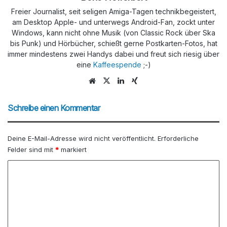
Freier Journalist, seit seligen Amiga-Tagen technikbegeistert,
am Desktop Apple- und unterwegs Android-Fan, zockt unter
Windows, kann nicht ohne Musik (von Classic Rock über Ska
bis Punk) und Hörbücher, schießt gerne Postkarten-Fotos, hat
immer mindestens zwei Handys dabei und freut sich riesig über
eine
Kaffeespende
;-)
We
X
Lin
Xin
bs
ke
g
eit
dIn
Schreibe einen Kommentar
e
Deine E-Mail-Adresse wird nicht veröffentlicht.
Erforderliche
Felder sind mit
*
markiert
K
o
m
m