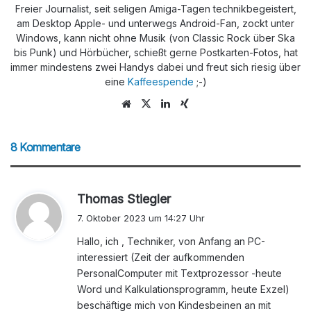
Freier Journalist, seit seligen Amiga-Tagen technikbegeistert,
am Desktop Apple- und unterwegs Android-Fan, zockt unter
Windows, kann nicht ohne Musik (von Classic Rock über Ska
bis Punk) und Hörbücher, schießt gerne Postkarten-Fotos, hat
immer mindestens zwei Handys dabei und freut sich riesig über
eine
Kaffeespende
;-)
Webseite
X
LinkedIn
Xing
8 Kommentare
s
Thomas Stiegler
a
7. Oktober 2023 um 14:27 Uhr
g
Hallo, ich , Techniker, von Anfang an PC-
t
interessiert (Zeit der aufkommenden
:
PersonalComputer mit Textprozessor -heute
Word und Kalkulationsprogramm, heute Exzel)
beschäftige mich von Kindesbeinen an mit