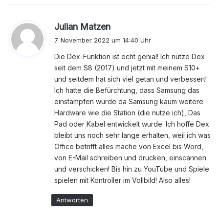
s
Julian Matzen
a
7. November 2022 um 14:40 Uhr
g
Die Dex-Funktion ist echt genial! Ich nutze Dex
t
seit dem S8 (2017) und jetzt mit meinem S10+
:
und seitdem hat sich viel getan und verbessert!
Ich hatte die Befürchtung, dass Samsung das
einstampfen würde da Samsung kaum weitere
Hardware wie die Station (die nutze ich), Das
Pad oder Kabel entwickelt wurde. Ich hoffe Dex
bleibt uns noch sehr lange erhalten, weil ich was
Office betrifft alles mache von Excel bis Word,
von E-Mail schreiben und drucken, einscannen
und verschicken! Bis hin zu YouTube und Spiele
spielen mit Kontroller im Vollbild! Also alles!
Antworten