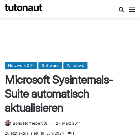
Suche
M
Netzwerk & IP
Software
Windows
Microsoft Sysinternals-
Suite automatisch
aktualisieren
Boris Hofferbert
Follow
27. März 2014
on
Zuletzt aktualisiert: 19. Juni 2024
1
X