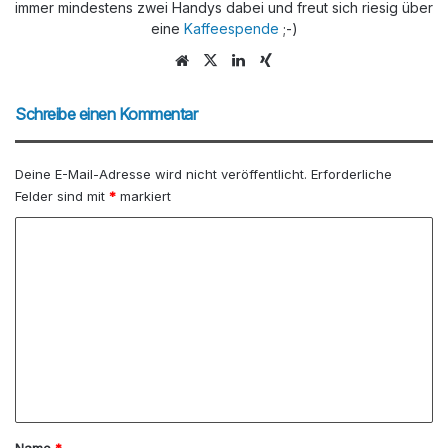
immer mindestens zwei Handys dabei und freut sich riesig über
eine
Kaffeespende
;-)
We
X
Lin
Xin
bs
ke
g
eit
dIn
Schreibe einen Kommentar
e
Deine E-Mail-Adresse wird nicht veröffentlicht.
Erforderliche
Felder sind mit
*
markiert
K
o
m
m
e
n
t
a
Name
*