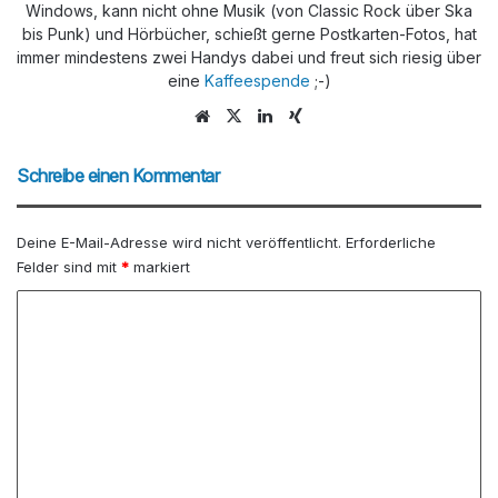
Windows, kann nicht ohne Musik (von Classic Rock über Ska
bis Punk) und Hörbücher, schießt gerne Postkarten-Fotos, hat
immer mindestens zwei Handys dabei und freut sich riesig über
eine
Kaffeespende
;-)
Webseite
X
LinkedIn
Xing
Schreibe einen Kommentar
Deine E-Mail-Adresse wird nicht veröffentlicht.
Erforderliche
Felder sind mit
*
markiert
K
o
m
m
e
n