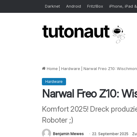
Darknet
Android
Fritz!Box
iPhone, iPad &
Home
|
Hardware
|
Narwal Freo Z10: Wischmons
Hardware
Narwal Freo Z10: Wi
Komfort 2025! Dreck produzie
Roboter ;)
Benjamin Mewes
22. September 2025
Zu