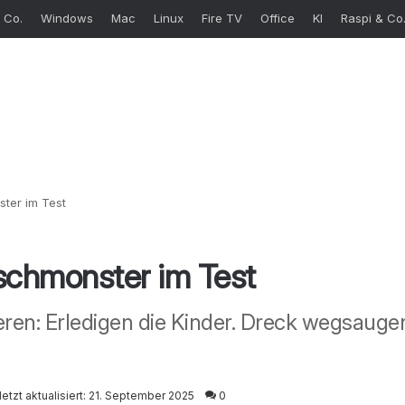
 Co.
Windows
Mac
Linux
Fire TV
Office
KI
Raspi & Co
ter im Test
schmonster im Test
ren: Erledigen die Kinder. Dreck wegsaugen
letzt aktualisiert: 21. September 2025
0