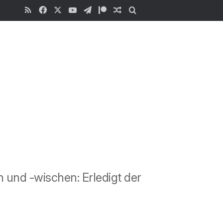
RSS
Facebook
X
YouTube
Telegram
Patreon
Zufälliger Beitrag
Suchen
.
 und -wischen: Erledigt der