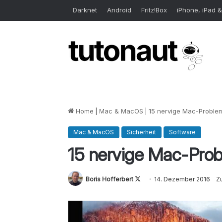
Darknet
Android
Fritz!Box
iPhone, iPad &
Home
|
Mac & MacOS
|
15 nervige Mac-Problem
Mac & MacOS
Sicherheit
Software
15 nervige Mac-Prob
Boris Hofferbert
Follow
14. Dezember 2016
Zu
on
X