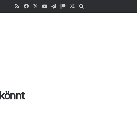
RSS
Facebook
X
YouTube
Telegram
Patreon
Zufälliger Beitrag
Suchen
.
 könnt