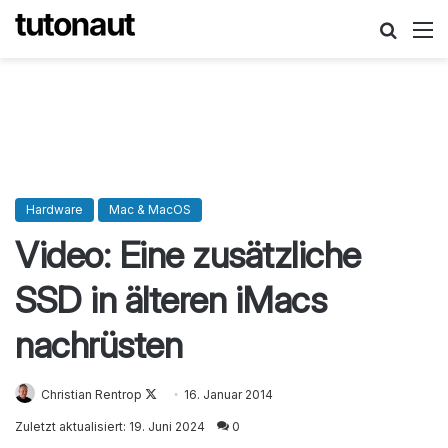
Suche
M
Hardware
Mac & MacOS
Video: Eine zusätzliche
SSD in älteren iMacs
nachrüsten
Christian Rentrop
Follow
16. Januar 2014
on
Zuletzt aktualisiert: 19. Juni 2024
0
X