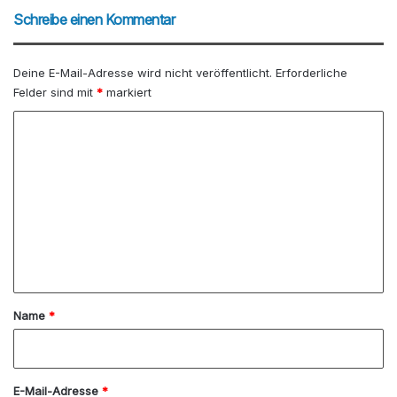
eit
dIn
Schreibe einen Kommentar
e
Deine E-Mail-Adresse wird nicht veröffentlicht.
Erforderliche
Felder sind mit
*
markiert
K
o
m
m
e
n
t
a
Name
*
r
*
E-Mail-Adresse
*