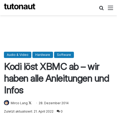
Suche
M
Audio & Video
Hardware
Software
Kodi löst XBMC ab – wir
haben alle Anleitungen und
Infos
Mirco Lang
Follow
28. Dezember 2014
on
Zuletzt aktualisiert: 21. April 2022
0
X