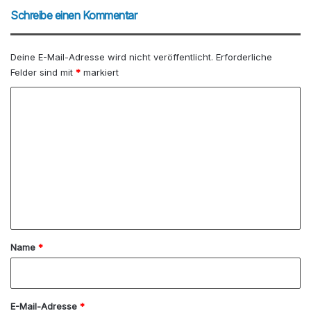
eit
bo
dIn
be
est
ce
ra
b
Schreibe einen Kommentar
e
ok
m
Deine E-Mail-Adresse wird nicht veröffentlicht.
Erforderliche
Felder sind mit
*
markiert
K
o
m
m
e
n
t
a
Name
*
r
*
E-Mail-Adresse
*