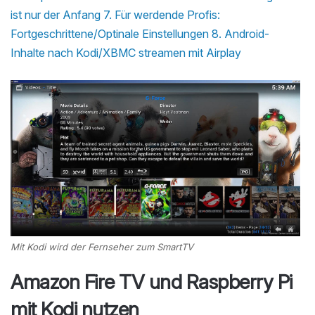
ist nur der Anfang
7. Für werdende Profis:
Fortgeschrittene/Optinale Einstellungen
8. Android-
Inhalte nach Kodi/XBMC streamen mit Airplay
Mit Kodi wird der Fernseher zum SmartTV
Amazon Fire TV und Raspberry Pi
mit Kodi nutzen