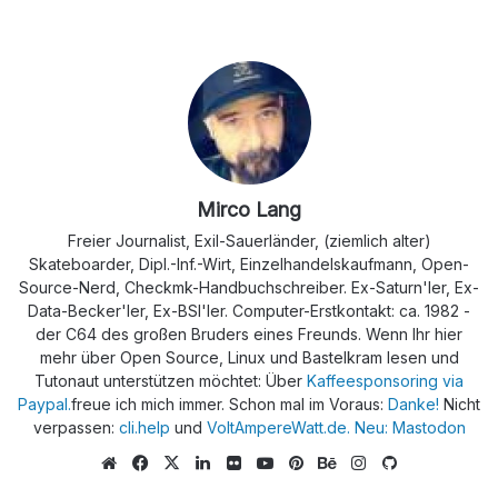
Mirco Lang
Freier Journalist, Exil-Sauerländer, (ziemlich alter)
Skateboarder, Dipl.-Inf.-Wirt, Einzelhandelskaufmann, Open-
Source-Nerd, Checkmk-Handbuchschreiber. Ex-Saturn'ler, Ex-
Data-Becker'ler, Ex-BSI'ler. Computer-Erstkontakt: ca. 1982 -
der C64 des großen Bruders eines Freunds. Wenn Ihr hier
mehr über Open Source, Linux und Bastelkram lesen und
Tutonaut unterstützen möchtet: Über
Kaffeesponsoring via
Paypal.
freue ich mich immer. Schon mal im Voraus:
Danke!
Nicht
verpassen:
cli.help
und
VoltAmpereWatt.de.
Neu: Mastodon
We
Fa
X
Lin
Flic
Yo
Pin
Be
Ins
Git
bs
ce
ke
kr
uTu
ter
han
tag
Hu