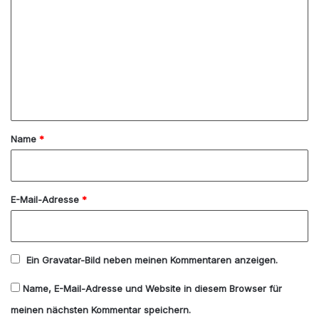
o
m
m
e
n
t
a
Name
*
r
*
E-Mail-Adresse
*
Ein
Gravatar
-Bild neben meinen Kommentaren anzeigen.
Name, E-Mail-Adresse und Website in diesem Browser für
meinen nächsten Kommentar speichern.