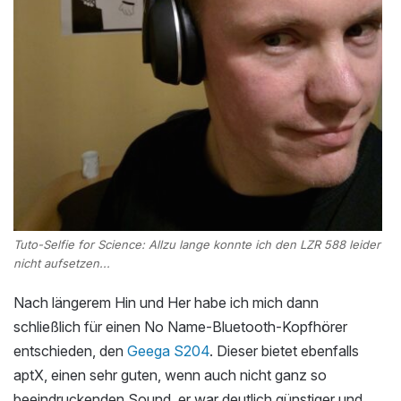
Tuto-Selfie for Science: Allzu lange konnte ich den LZR 588 leider
nicht aufsetzen...
Nach längerem Hin und Her habe ich mich dann
schließlich für einen No Name-Bluetooth-Kopfhörer
entschieden, den
Geega S204
. Dieser bietet ebenfalls
aptX, einen sehr guten, wenn auch nicht ganz so
beeindruckenden Sound, er war deutlich günstiger und