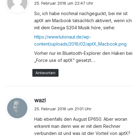
a
25. Februar 2016 um 22:47 Uhr
g
So, ich habe nochmal nachgeguckt, bei mir ist
t
aptX am Macbook tatsächlich aktiviert, wenn ich
:
mit dem Geega S204 Musik höre, siehe:
https://www.tutonaut.de/wp-
content/uploads/2016/02/aptX_Macbook.png
Vorher nur im Bluetooth-Explorer den Haken bei
„Force use of aptX“ gesetzt….
Antworten
s
wazi
a
25. Februar 2016 um 21:01 Uhr
g
Hab ebenfalls den August EP650. Aber woran
t
erkennt man denn wie er mit dem Rechner
:
verbunden ist und was ist der Vorteil von aptX?