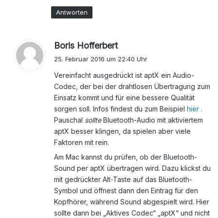
Antworten
s
Boris Hofferbert
a
25. Februar 2016 um 22:40 Uhr
g
Vereinfacht ausgedrückt ist aptX ein Audio-
t
Codec, der bei der drahtlosen Übertragung zum
:
Einsatz kommt und für eine bessere Qualität
sorgen soll. Infos findest du zum Beispiel
hier
.
Pauschal
sollte
Bluetooth-Audio mit aktiviertem
aptX besser klingen, da spielen aber viele
Faktoren mit rein.
Am Mac kannst du prüfen, ob der Bluetooth-
Sound per aptX übertragen wird. Dazu klickst du
mit gedrückter Alt-Taste auf das Bluetooth-
Symbol und öffnest dann den Eintrag für den
Kopfhörer, während Sound abgespielt wird. Hier
sollte dann bei „Aktives Codec“ „aptX“ und nicht