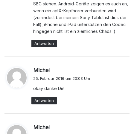
SBC stehen. Android-Geräte zeigen es auch an,
wenn ein aptX-Kopfhörer verbunden wird
(zumindest bei meinem Sony-Tablet ist dies der
Fall), iPhone und iPad unterstützen den Codec
hingegen nicht. Ist ein ziemliches Chaos ;)
Antworten
s
Michel
a
25. Februar 2016 um 20:03 Uhr
g
okay danke Dir!
t
:
Antworten
s
Michel
a