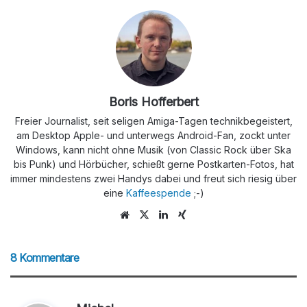
Boris Hofferbert
Freier Journalist, seit seligen Amiga-Tagen technikbegeistert,
am Desktop Apple- und unterwegs Android-Fan, zockt unter
Windows, kann nicht ohne Musik (von Classic Rock über Ska
bis Punk) und Hörbücher, schießt gerne Postkarten-Fotos, hat
immer mindestens zwei Handys dabei und freut sich riesig über
eine
Kaffeespende
;-)
We
X
Lin
Xin
bs
ke
g
eit
dIn
8 Kommentare
e
s