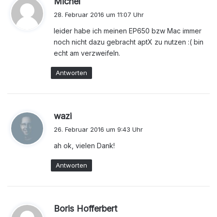
Michel
a
28. Februar 2016 um 11:07 Uhr
g
leider habe ich meinen EP650 bzw Mac immer
t
noch nicht dazu gebracht aptX zu nutzen :( bin
:
echt am verzweifeln.
Antworten
s
wazi
a
26. Februar 2016 um 9:43 Uhr
g
ah ok, vielen Dank!
t
:
Antworten
s
Boris Hofferbert